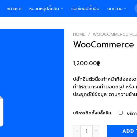
S
หน้าแรก
หมวดหมู่ปลั๊กอิน
รับเขียนปลั๊กอิน
บทความ
f
HOME
/
WOOCOMMERCE PLU
WooCommerce O
1,200.00
฿
ปลั๊กอินตัวนี้จะทำหน้าที่ส่
ทำให้สามารถทำยอดสรุป หรื
ประยุกต์ใช้ข้อมูล ตามความช
บริการติดตั้งปลั๊กอิน
บริกา
WooCommerce Order to Goo
ADD 