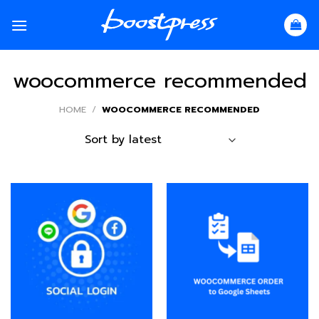
Skip
to
content
woocommerce recommended
HOME
/
WOOCOMMERCE RECOMMENDED