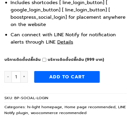
Includes shortcodes [ line_login_button] [
google_login_button] [ line_login_button] [
boostpress_social_login] for placement anywhere
on the website
Can connect with LINE Notify for notification
alerts through LINE
Details
บริการติดตั้งปลั๊กอิน
บริการติดตั้งปลั๊กอิน (999 บาท)
Social login for WordPress / Woocommerce plugin quanti
ADD TO CART
SKU:
BP-SOCIAL-LOGIN
Categories:
hi-light homepage
,
Home page recommended
,
LINE
Notify plugin
,
woocommerce recommended