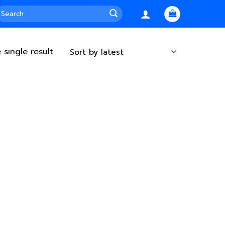
earch
or:
 single result