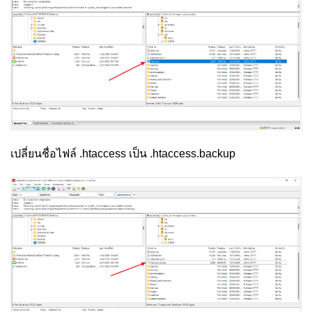
เปลี่ยนชื่อไฟล์ .htaccess เป็น .htaccess.backup