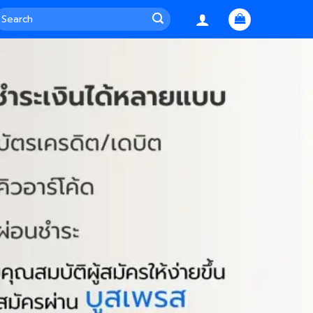
earch
or: