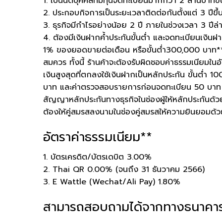
1. เป็นนิติบุคคลที่มีทุนจดทะเบียนมากกว่า 2 ล้านบาทขึ
2. ประกอบกิจการเป็นระยะเวลาติดต่อกันตั้งแต่ 3 ปีขึ้
3. ธุรกิจมีกำไรอย่างน้อย 2 ปี ภายในช่วงเวลา 3 ปีล่
4. ต้องมีเงินฝากคํ้าประกันขั้นตํ่า และจดทะเบียนเงิน
1% ของยอดขายต่อเดือน หรือขั้นตํ่า300,000 บาท*
สมควร ทั้งนี้ ร้านค้าจะต้องรับผิดชอบค่าธรรมเนียมใ
เงินสูงสุดที่ตกลงใช้เงินฝากเป็นหลักประกัน ขั้นตํ่า 1
บาท และค่าตรวจสอบรายการก่อนจดทะเบียน 50 บาท โ
สัญญาหลักประกันทางธุรกิจในช่องผู้ให้หลักประกันด้วย
ต้องให้คู่สมรสลงนามในช่องคู่สมรสให้ความยินยอมด้ว
อัตราค่าธรรมเนียม**
1. บัตรเครดิต/บัตรเดบิต 3.00%
2. Thai QR 0.00% (จนถึง 31 ธันวาคม 2566)
3. E Wattle (Wechat/Ali Pay) 1.80%
สามารถสอบถามได้จากทางธนาคาร