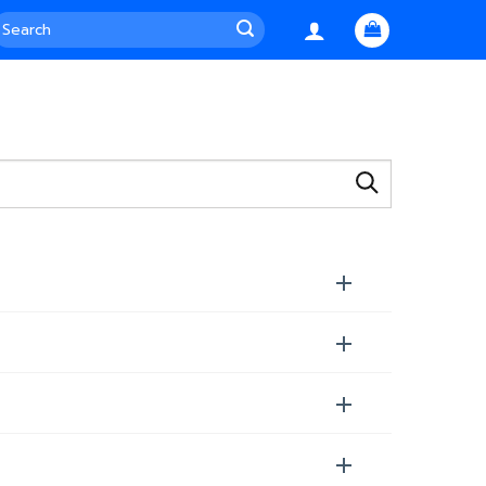
earch
or: