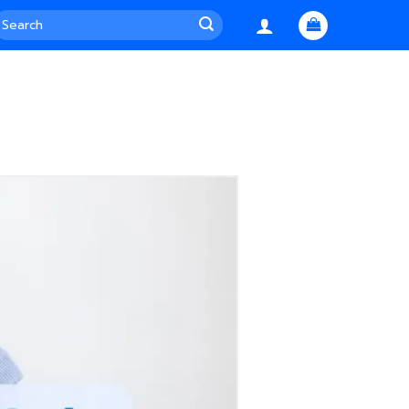
earch
or: