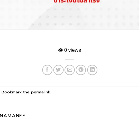
👁
0 views
. Bookmark the
permalink
.
ANAMANEE